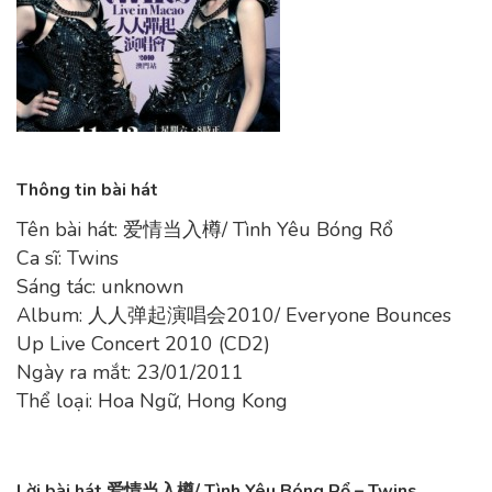
Thông tin bài hát
Tên bài hát: 爱情当入樽/ Tình Yêu Bóng Rổ
Ca sĩ: Twins
Sáng tác: unknown
Album: 人人弹起演唱会2010/ Everyone Bounces
Up Live Concert 2010 (CD2)
Ngày ra mắt: 23/01/2011
Thể loại: Hoa Ngữ, Hong Kong
Lời bài hát 爱情当入樽/ Tình Yêu Bóng Rổ – Twins