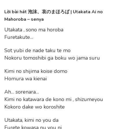
Lời bài hát 泡沫、哀のまほろば | Utakata Ai no
Mahoroba – senya
Utakata , sono ma horoba
Furetakute…
Sot yubi de nade taku te mo
Nokoru tomoshibi ga boku wo jama suru
Kimi no shijima koise domo
Homura wa kienai
Ah… sorenara…
Kimi no katawara de kono mi , shizumeyou
Kokoro dake wo koroshite
Utakata, kimi no you da
Furete kowasa nu you ni