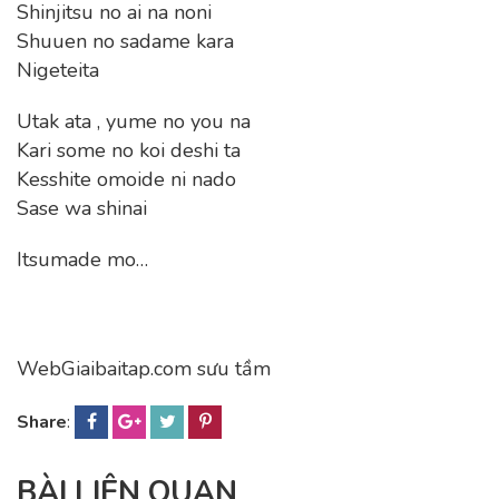
Shinjitsu no ai na noni
Shuuen no sadame kara
Nigeteita
Utak ata , yume no you na
Kari some no koi deshi ta
Kesshite omoide ni nado
Sase wa shinai
Itsumade mo…
WebGiaibaitap.com sưu tầm
Share
:
BÀI LIÊN QUAN