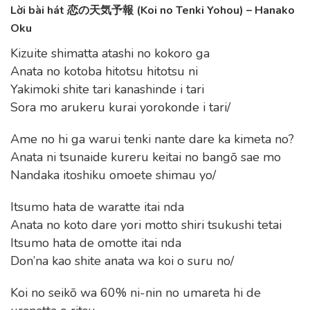
Lời bài hát 恋の天気予報 (Koi no Tenki Yohou) – Hanako
Oku
Kizuite shimatta atashi no kokoro ga
Anata no kotoba hitotsu hitotsu ni
Yakimoki shite tari kanashinde i tari
Sora mo arukeru kurai yorokonde i tari/
Ame no hi ga warui tenki nante dare ka kimeta no?
Anata ni tsunaide kureru keitai no bangō sae mo
Nandaka itoshiku omoete shimau yo/
Itsumo hata de waratte itai nda
Anata no koto dare yori motto shiri tsukushi tetai
Itsumo hata de omotte itai nda
Don’na kao shite anata wa koi o suru no/
Koi no seikō wa 60% ni-nin no umareta hi de