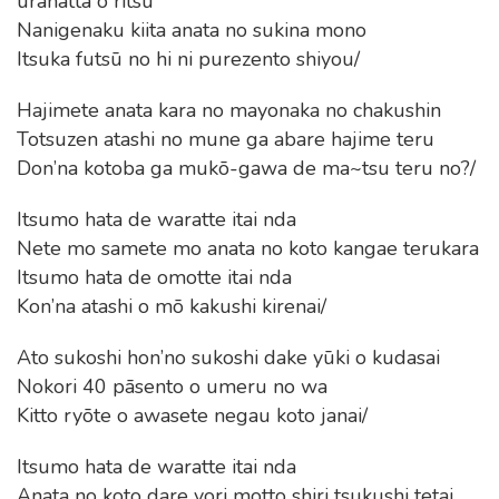
uranatta o ritsu
Nanigenaku kiita anata no sukina mono
Itsuka futsū no hi ni purezento shiyou/
Hajimete anata kara no mayonaka no chakushin
Totsuzen atashi no mune ga abare hajime teru
Don’na kotoba ga mukō-gawa de ma~tsu teru no?/
Itsumo hata de waratte itai nda
Nete mo samete mo anata no koto kangae terukara
Itsumo hata de omotte itai nda
Kon’na atashi o mō kakushi kirenai/
Ato sukoshi hon’no sukoshi dake yūki o kudasai
Nokori 40 pāsento o umeru no wa
Kitto ryōte o awasete negau koto janai/
Itsumo hata de waratte itai nda
Anata no koto dare yori motto shiri tsukushi tetai