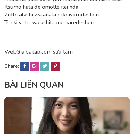
Itsumo hata de omotte itai nda
Zutto atashi wa anata ni koisurudeshou
Tenki yohō wa ashita mo haredeshou
WebGiaibaitap.com sưu tầm
Share
:
BÀI LIÊN QUAN