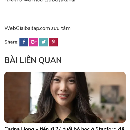
WebGiaibaitap.com sưu tầm
Share
:
BÀI LIÊN QUAN
Carina Hong – tiến sĩ 24 tuổi bỏ học ở Stanford đã