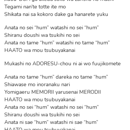
Tegami nan’te totte ite mo
Shikata nai sa kokoro dake ga hanarete yuku
Anata no sei “hum” watashi no sei “hum”
Shiranu doushi wa tsukihi no sei
Anata no tame “hum” watashi no tame “hum”
HAATO wa mou tsubuyakanai
Mukashi no ADORESU-chou ni ai wo fuujikomete
Anata no tame “hum” dareka no tame “hum”
Shiawase mo inoranaku nari
Yomigaeru MEMORII yarusenai MERODII
HAATO wa mou tsubuyakanai
Anata no sei “hum” watashi no sei “hum”
Shiranu doushi wa tsukihi no sei
Anata ni sae “hum” watashi ni sae “hum”
HAATO wa mou tsubuyakanai