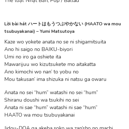
Thể loại: Nhật Bản, Pop / Ballad
Lời bài hát ハートはもうつぶやかない (HAATO wa mou
tsubuyakanai) – Yumi Matsutoya
Kaze wo yokete anata no se ni shigamitsuita
Ano hi saigo no BAIKU-biyori
Umi no iro ga oshiete ita
Mawarijuu wo kizutsukete mo aitakatta
Ano kimochi wo nan’ to yobu no
Mou takusan’ ima shizuka ni natsu ga owaru
Anata no sei “hum” watashi no sei “hum”
Shiranu doushi wa tsukihi no sei
Anata ni sae “hum” watashi ni sae “hum”
HAATO wa mou tsubuyakanai
Jidou-DOA ga akeba soko wa zan’sho no machi