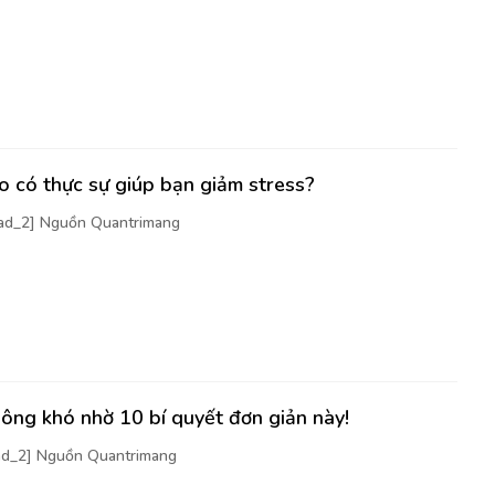
 có thực sự giúp bạn giảm stress?
[ad_2] Nguồn Quantrimang
ông khó nhờ 10 bí quyết đơn giản này!
[ad_2] Nguồn Quantrimang