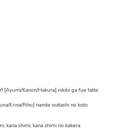
 [Ayumi/Kanon/Hakura] nikibi ga fue tatte
runa/Erina/Riho] nande watashi no koto
, kana shimi, kana shimi no kakera