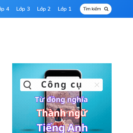
ớp 4
Lớp 3
Lớp 2
Lớp 1