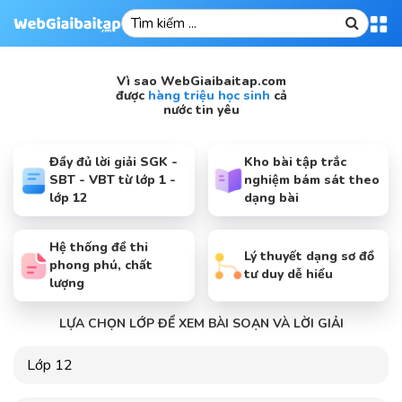
Vì sao WebGiaibaitap.com
được
hàng triệu học sinh
cả
nước tin yêu
Đầy đủ lời giải SGK -
Kho bài tập trắc
SBT - VBT từ lớp 1 -
nghiệm bám sát theo
lớp 12
dạng bài
Hệ thống đề thi
Lý thuyết dạng sơ đồ
phong phú, chất
tư duy dễ hiểu
lượng
LỰA CHỌN LỚP ĐỂ XEM BÀI SOẠN VÀ LỜI GIẢI
Lớp 12